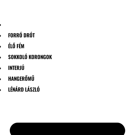
Skip
to
content
FORRÓ DRÓT
ÉLŐ FÉM
SOKKOLÓ KORONGOK
INTERJÚ
HANGERŐMŰ
LÉNÁRD LÁSZLÓ