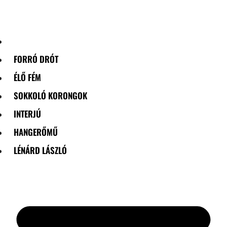
Skip
to
content
FORRÓ DRÓT
ÉLŐ FÉM
SOKKOLÓ KORONGOK
INTERJÚ
HANGERŐMŰ
LÉNÁRD LÁSZLÓ