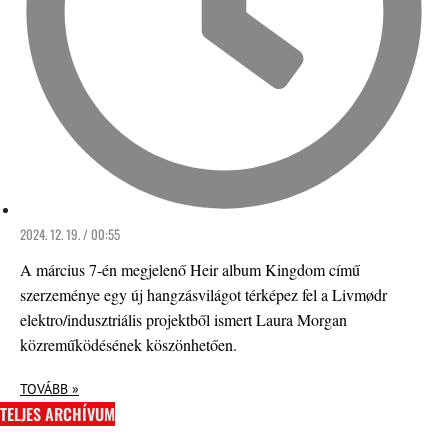
2024. 12. 19. / 00:55
A március 7-én megjelenő Heir album Kingdom című
szerzeménye egy új hangzásvilágot térképez fel a Livmødr
elektro/indusztriális projektből ismert Laura Morgan
közreműködésének köszönhetően.
TOVÁBB »
TELJES ARCHÍVUM