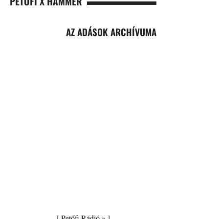
PETŐFI X HAMMER
AZ ADÁSOK ARCHÍVUMA
[
Petőfi Rádió »
]