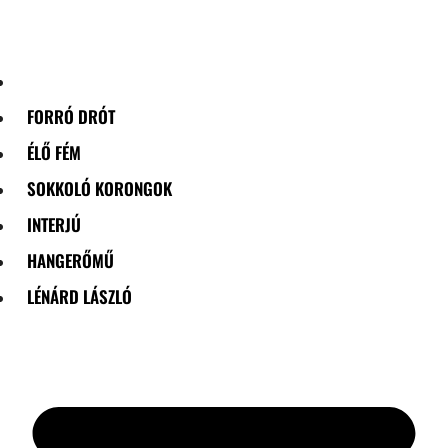
Skip
to
content
FORRÓ DRÓT
ÉLŐ FÉM
SOKKOLÓ KORONGOK
INTERJÚ
HANGERŐMŰ
LÉNÁRD LÁSZLÓ