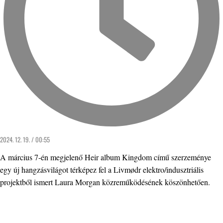
2024. 12. 19. / 00:55
A március 7-én megjelenő Heir album Kingdom című szerzeménye
egy új hangzásvilágot térképez fel a Livmødr elektro/indusztriális
projektből ismert Laura Morgan közreműködésének köszönhetően.