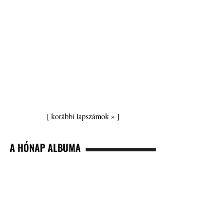
[
korábbi lapszámok »
]
A HÓNAP ALBUMA