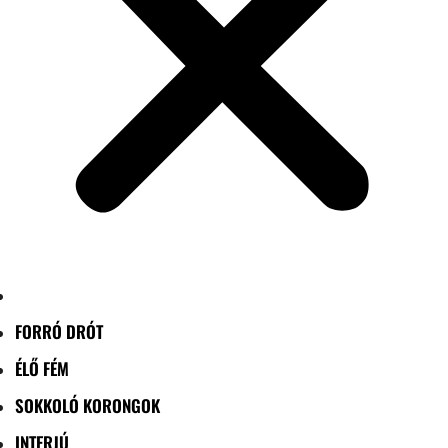
FORRÓ DRÓT
ÉLŐ FÉM
SOKKOLÓ KORONGOK
INTERJÚ