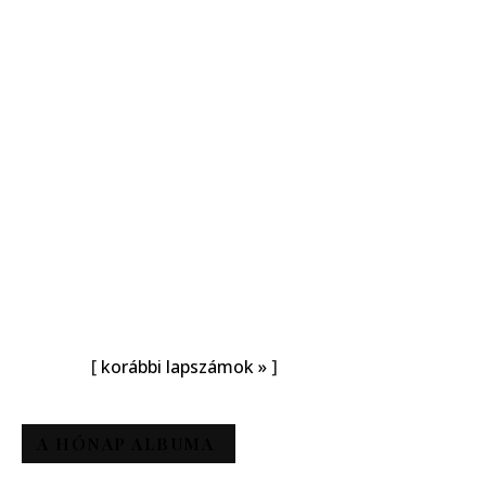
[
korábbi lapszámok »
]
A HÓNAP ALBUMA