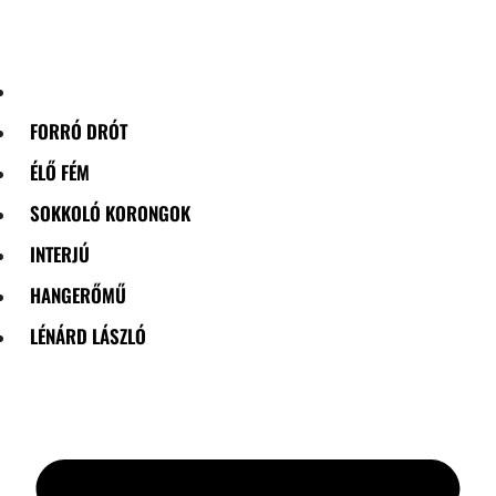
Skip
to
content
FORRÓ DRÓT
ÉLŐ FÉM
SOKKOLÓ KORONGOK
INTERJÚ
HANGERŐMŰ
LÉNÁRD LÁSZLÓ