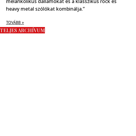
melankolikus dallamokat és a klasszikus rock és
heavy metal szólókat kombinálja.”
TOVÁBB »
TELJES ARCHÍVUM