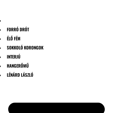
Skip
to
content
FORRÓ DRÓT
ÉLŐ FÉM
SOKKOLÓ KORONGOK
INTERJÚ
HANGERŐMŰ
LÉNÁRD LÁSZLÓ