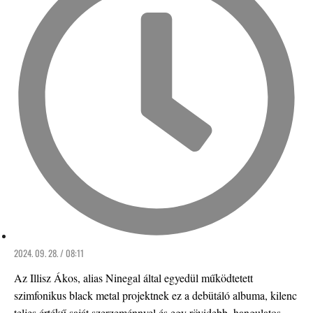
2024. 09. 28. / 08:11
Az Illisz Ákos, alias Ninegal által egyedül működtetett
szimfonikus black metal projektnek ez a debütáló albuma, kilenc
teljes értékű saját szerzeménnyel és egy rövidebb, hangulatos