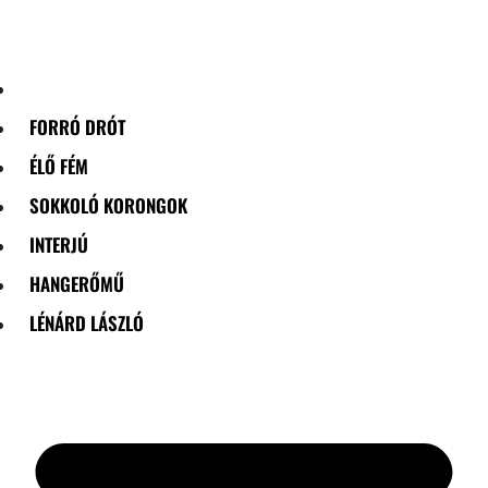
Skip
to
content
FORRÓ DRÓT
ÉLŐ FÉM
SOKKOLÓ KORONGOK
INTERJÚ
HANGERŐMŰ
LÉNÁRD LÁSZLÓ