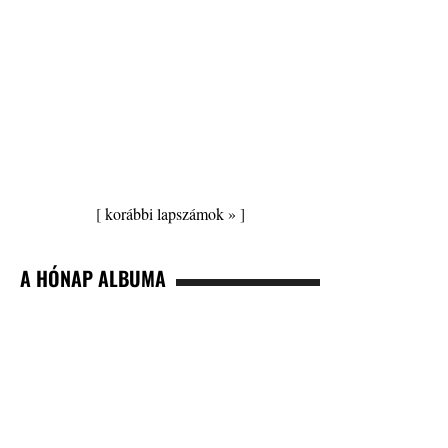
[
korábbi lapszámok »
]
A HÓNAP ALBUMA