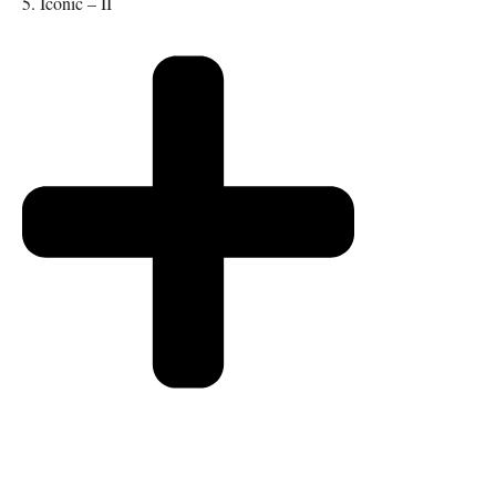
5. Iconic – II