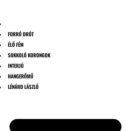
Skip
to
content
FORRÓ DRÓT
ÉLŐ FÉM
SOKKOLÓ KORONGOK
INTERJÚ
HANGERŐMŰ
LÉNÁRD LÁSZLÓ