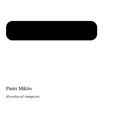
Pintér Miklós
főszerkesztő (magazin)