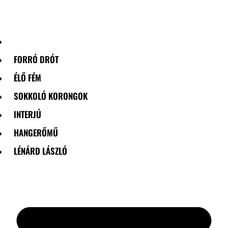
Skip
to
content
FORRÓ DRÓT
ÉLŐ FÉM
SOKKOLÓ KORONGOK
INTERJÚ
HANGERŐMŰ
LÉNÁRD LÁSZLÓ