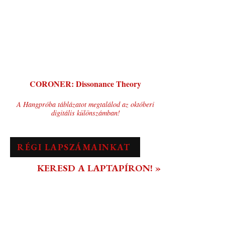
CORONER: Dissonance Theory
A Hangpróba táblázatot megtalálod az októberi
digitális különszámban!
RÉGI LAPSZÁMAINKAT
KERESD A LAPTAPÍRON! »