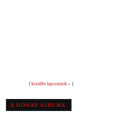
[
korábbi lapszámok »
]
A HÓNAP ALBUMA