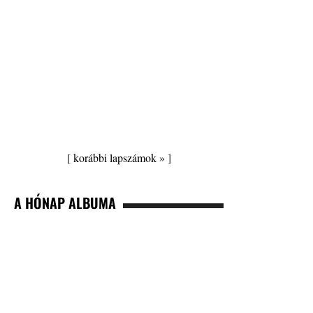
[
korábbi lapszámok »
]
A HÓNAP ALBUMA