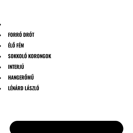
Skip
to
content
FORRÓ DRÓT
ÉLŐ FÉM
SOKKOLÓ KORONGOK
INTERJÚ
HANGERŐMŰ
LÉNÁRD LÁSZLÓ