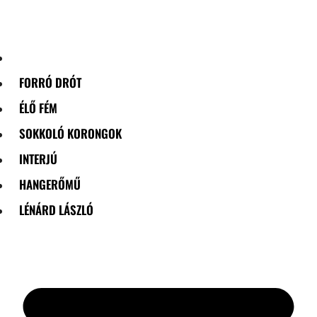
Skip
to
content
FORRÓ DRÓT
ÉLŐ FÉM
SOKKOLÓ KORONGOK
INTERJÚ
HANGERŐMŰ
LÉNÁRD LÁSZLÓ