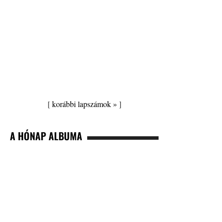
[
korábbi lapszámok »
]
A HÓNAP ALBUMA