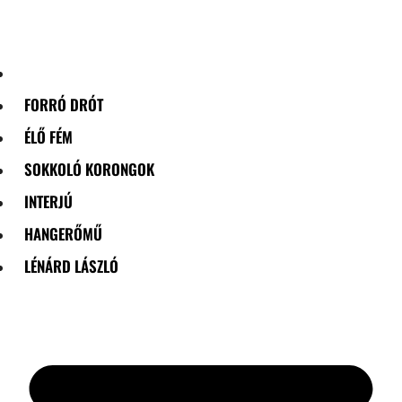
Skip
to
content
FORRÓ DRÓT
ÉLŐ FÉM
SOKKOLÓ KORONGOK
INTERJÚ
HANGERŐMŰ
LÉNÁRD LÁSZLÓ