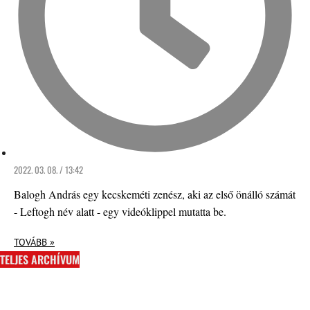
2022. 03. 08. / 13:42
Balogh András egy kecskeméti zenész, aki az első önálló számát
- Leftogh név alatt - egy videóklippel mutatta be.
TOVÁBB »
TELJES ARCHÍVUM