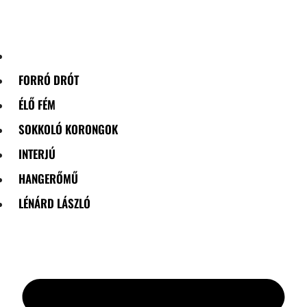
Skip
to
content
FORRÓ DRÓT
ÉLŐ FÉM
SOKKOLÓ KORONGOK
INTERJÚ
HANGERŐMŰ
LÉNÁRD LÁSZLÓ