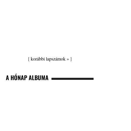
[
korábbi lapszámok »
]
A HÓNAP ALBUMA