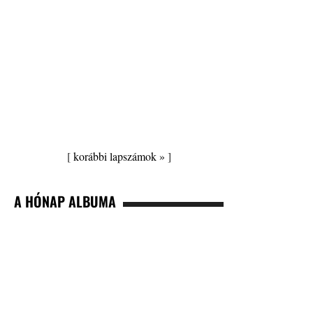
[
korábbi lapszámok »
]
A HÓNAP ALBUMA