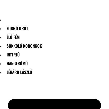
Skip
to
content
FORRÓ DRÓT
ÉLŐ FÉM
SOKKOLÓ KORONGOK
INTERJÚ
HANGERŐMŰ
LÉNÁRD LÁSZLÓ