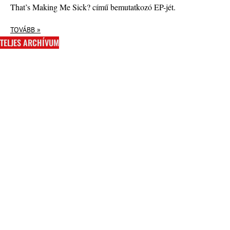
That’s Making Me Sick? című bemutatkozó EP-jét.
TOVÁBB »
TELJES ARCHÍVUM