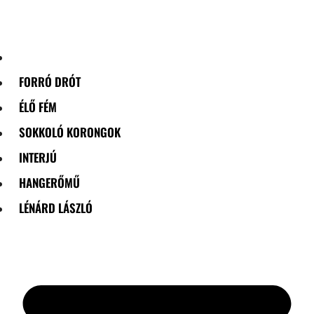
Skip
to
content
FORRÓ DRÓT
ÉLŐ FÉM
SOKKOLÓ KORONGOK
INTERJÚ
HANGERŐMŰ
LÉNÁRD LÁSZLÓ