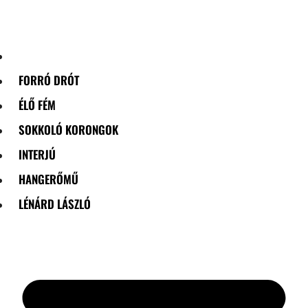
Skip
to
content
FORRÓ DRÓT
ÉLŐ FÉM
SOKKOLÓ KORONGOK
INTERJÚ
HANGERŐMŰ
LÉNÁRD LÁSZLÓ