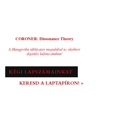
CORONER: Dissonance Theory
A Hangpróba táblázatot megtalálod az októberi
digitális különszámban!
RÉGI LAPSZÁMAINKAT
KERESD A LAPTAPÍRON! »