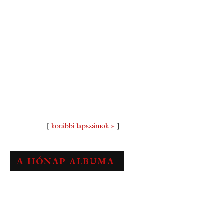
[
korábbi lapszámok »
]
A HÓNAP ALBUMA