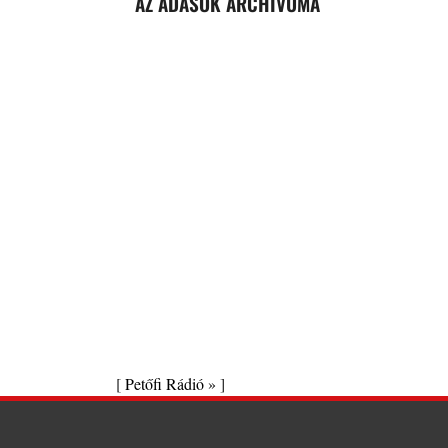
AZ ADÁSOK ARCHÍVUMA
[
Petőfi Rádió »
]