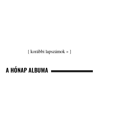
[
korábbi lapszámok »
]
A HÓNAP ALBUMA