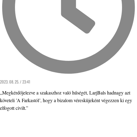
2023. 08. 25. / 23:41
„Megkérdőjelezve a szakaszhoz való hűségét, LarjBals hadnagy azt
követeli ’A Farkastól’, hogy a bizalom véresküjeként végezzen ki egy
elfogott civilt.”