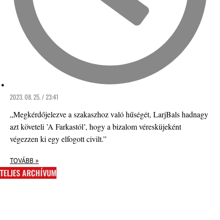
2023. 08. 25. / 23:41
„Megkérdőjelezve a szakaszhoz való hűségét, LarjBals hadnagy
azt követeli ’A Farkastól’, hogy a bizalom véresküjeként
végezzen ki egy elfogott civilt.”
TOVÁBB »
TELJES ARCHÍVUM