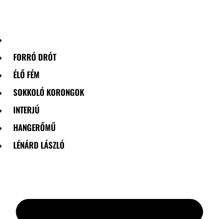
Skip
to
content
FORRÓ DRÓT
ÉLŐ FÉM
SOKKOLÓ KORONGOK
INTERJÚ
HANGERŐMŰ
LÉNÁRD LÁSZLÓ