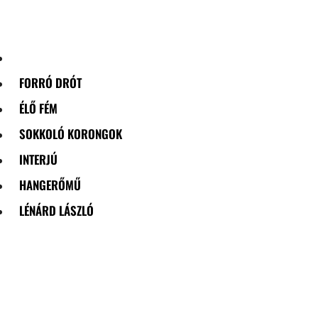
Skip
to
content
FORRÓ DRÓT
ÉLŐ FÉM
SOKKOLÓ KORONGOK
INTERJÚ
HANGERŐMŰ
LÉNÁRD LÁSZLÓ