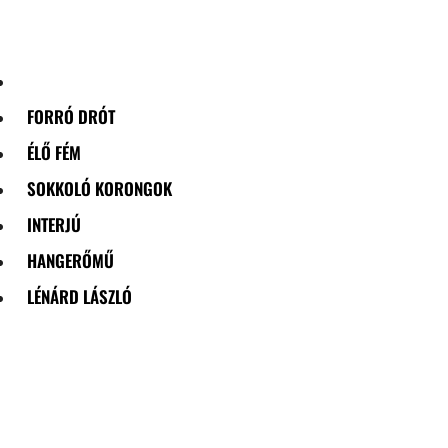
Skip
to
content
FORRÓ DRÓT
ÉLŐ FÉM
SOKKOLÓ KORONGOK
INTERJÚ
HANGERŐMŰ
LÉNÁRD LÁSZLÓ