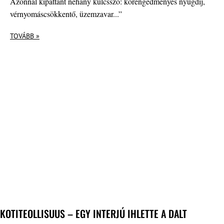
Azonnal kipattant néhány kulcsszó: korengedményes nyugdíj,
vérnyomáscsökkentő, üzemzavar...”
TOVÁBB »
KOTITEOLLISUUS – EGY INTERJÚ IHLETTE A DALT