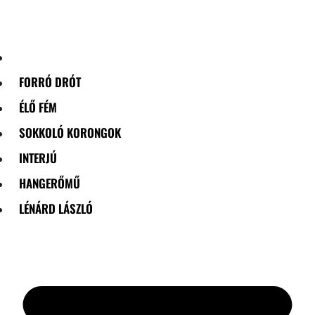
Skip
to
content
FORRÓ DRÓT
ÉLŐ FÉM
SOKKOLÓ KORONGOK
INTERJÚ
HANGERŐMŰ
LÉNÁRD LÁSZLÓ