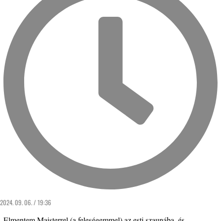
2024. 09. 06. / 19:36
„Elmentem Maisterrel (a feleségemmel) az esti szaunába, és