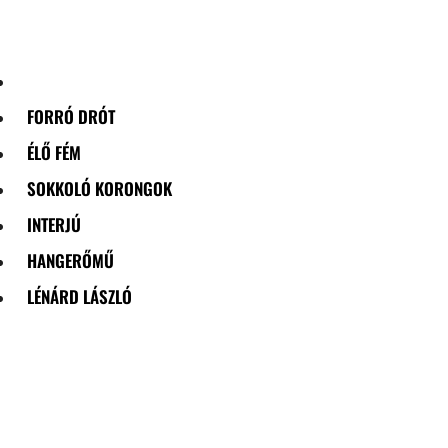
Skip
to
content
FORRÓ DRÓT
ÉLŐ FÉM
SOKKOLÓ KORONGOK
INTERJÚ
HANGERŐMŰ
LÉNÁRD LÁSZLÓ