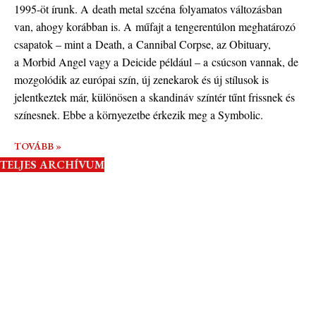
1995-öt írunk. A death metal szcéna folyamatos változásban
van, ahogy korábban is. A műfajt a tengerentúlon meghatározó
csapatok – mint a Death, a Cannibal Corpse, az Obituary,
a Morbid Angel vagy a Deicide például – a csúcson vannak, de
mozgolódik az európai szín, új zenekarok és új stílusok is
jelentkeztek már, különösen a skandináv színtér tűnt frissnek és
színesnek. Ebbe a környezetbe érkezik meg a Symbolic.
TOVÁBB »
TELJES ARCHÍVUM