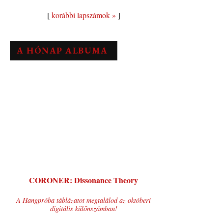
[
korábbi lapszámok »
]
A HÓNAP ALBUMA
CORONER: Dissonance Theory
A Hangpróba táblázatot megtalálod az októberi
digitális különszámban!