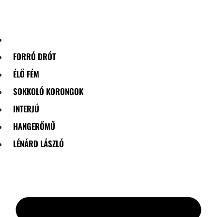
Skip
to
content
FORRÓ DRÓT
ÉLŐ FÉM
SOKKOLÓ KORONGOK
INTERJÚ
HANGERŐMŰ
LÉNÁRD LÁSZLÓ