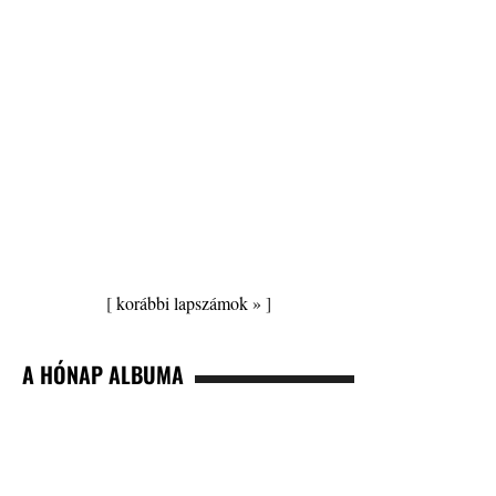
[
korábbi lapszámok »
]
A HÓNAP ALBUMA