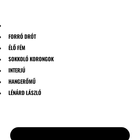
Skip
to
content
FORRÓ DRÓT
ÉLŐ FÉM
SOKKOLÓ KORONGOK
INTERJÚ
HANGERŐMŰ
LÉNÁRD LÁSZLÓ