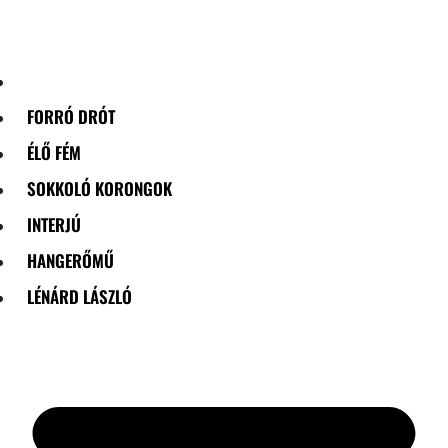
Skip
to
content
FORRÓ DRÓT
ÉLŐ FÉM
SOKKOLÓ KORONGOK
INTERJÚ
HANGERŐMŰ
LÉNÁRD LÁSZLÓ