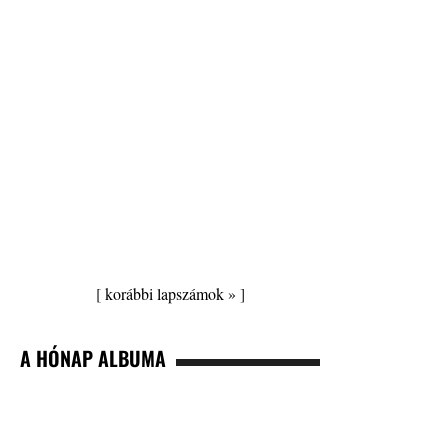
[
korábbi lapszámok »
]
A HÓNAP ALBUMA