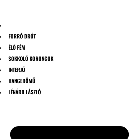
Skip
to
content
FORRÓ DRÓT
ÉLŐ FÉM
SOKKOLÓ KORONGOK
INTERJÚ
HANGERŐMŰ
LÉNÁRD LÁSZLÓ