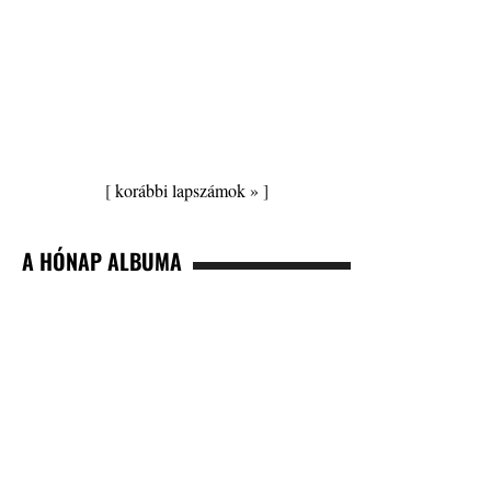
[
korábbi lapszámok »
]
A HÓNAP ALBUMA