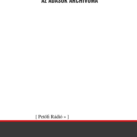
AZ ADÁSOK ARCHÍVUMA
[
Petőfi Rádió »
]