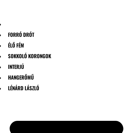
Skip
to
content
FORRÓ DRÓT
ÉLŐ FÉM
SOKKOLÓ KORONGOK
INTERJÚ
HANGERŐMŰ
LÉNÁRD LÁSZLÓ