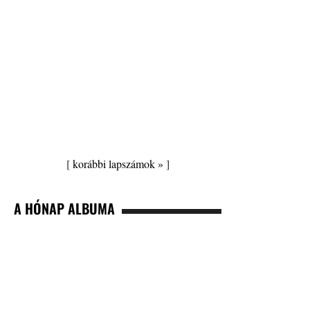
[
korábbi lapszámok »
]
A HÓNAP ALBUMA