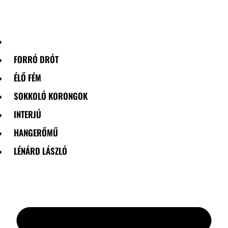
Skip
to
content
FORRÓ DRÓT
ÉLŐ FÉM
SOKKOLÓ KORONGOK
INTERJÚ
HANGERŐMŰ
LÉNÁRD LÁSZLÓ