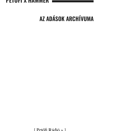
PETŐFI X HAMMER
AZ ADÁSOK ARCHÍVUMA
[
Petőfi Rádió »
]