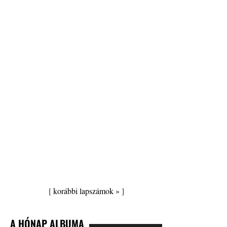
[
korábbi lapszámok »
]
A HÓNAP ALBUMA