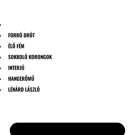
Skip
to
content
FORRÓ DRÓT
ÉLŐ FÉM
SOKKOLÓ KORONGOK
INTERJÚ
HANGERŐMŰ
LÉNÁRD LÁSZLÓ