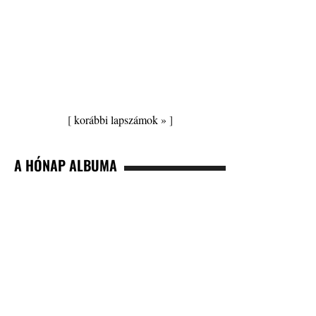
[
korábbi lapszámok »
]
A HÓNAP ALBUMA