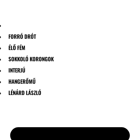
Skip
to
content
FORRÓ DRÓT
ÉLŐ FÉM
SOKKOLÓ KORONGOK
INTERJÚ
HANGERŐMŰ
LÉNÁRD LÁSZLÓ