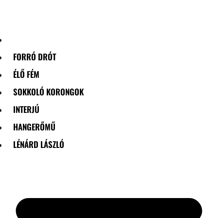
Skip
to
content
FORRÓ DRÓT
ÉLŐ FÉM
SOKKOLÓ KORONGOK
INTERJÚ
HANGERŐMŰ
LÉNÁRD LÁSZLÓ