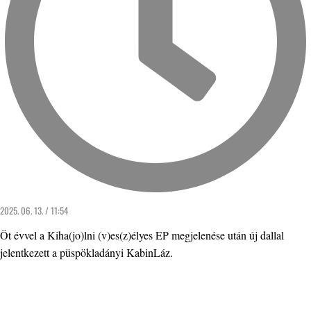
2025. 06. 13. / 11:54
Öt évvel a Kiha(jo)lni (v)es(z)élyes EP megjelenése után új dallal
jelentkezett a püspökladányi KabinLáz.