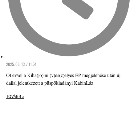
2025. 06. 13. / 11:54
Öt évvel a Kiha(jo)lni (v)es(z)élyes EP megjelenése után új
dallal jelentkezett a püspökladányi KabinLáz.
TOVÁBB »