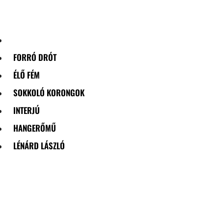
Skip
to
content
FORRÓ DRÓT
ÉLŐ FÉM
SOKKOLÓ KORONGOK
INTERJÚ
HANGERŐMŰ
LÉNÁRD LÁSZLÓ