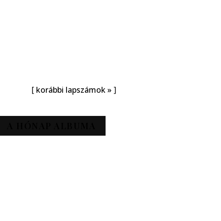
[
korábbi lapszámok »
]
A HÓNAP ALBUMA