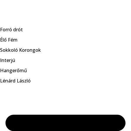
Skip
to
Forró drót
content
Élő Fém
Sokkoló Korongok
Interjú
Hangerőmű
Lénárd László