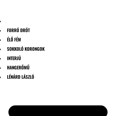
Skip
to
content
FORRÓ DRÓT
ÉLŐ FÉM
SOKKOLÓ KORONGOK
INTERJÚ
HANGERŐMŰ
LÉNÁRD LÁSZLÓ