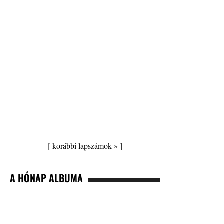
[
korábbi lapszámok »
]
A HÓNAP ALBUMA