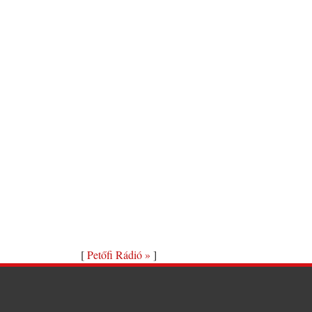
[
Petőfi Rádió »
]