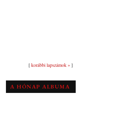
[
korábbi lapszámok »
]
A HÓNAP ALBUMA