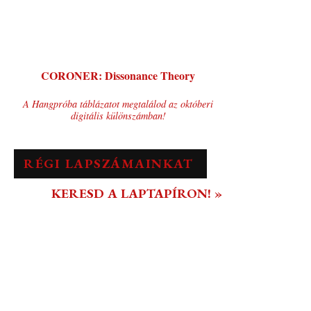
CORONER: Dissonance Theory
A Hangpróba táblázatot megtalálod az októberi
digitális különszámban!
RÉGI LAPSZÁMAINKAT
KERESD A LAPTAPÍRON! »