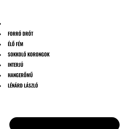
Skip
to
content
FORRÓ DRÓT
ÉLŐ FÉM
SOKKOLÓ KORONGOK
INTERJÚ
HANGERŐMŰ
LÉNÁRD LÁSZLÓ