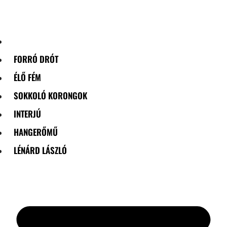
Skip
to
content
FORRÓ DRÓT
ÉLŐ FÉM
SOKKOLÓ KORONGOK
INTERJÚ
HANGERŐMŰ
LÉNÁRD LÁSZLÓ