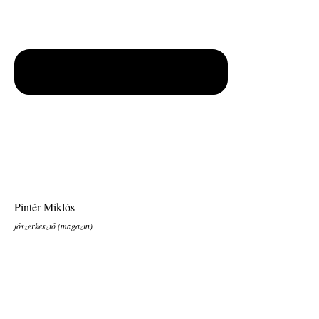
Pintér Miklós
főszerkesztő (magazin)