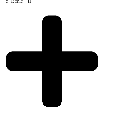
5. Iconic – II