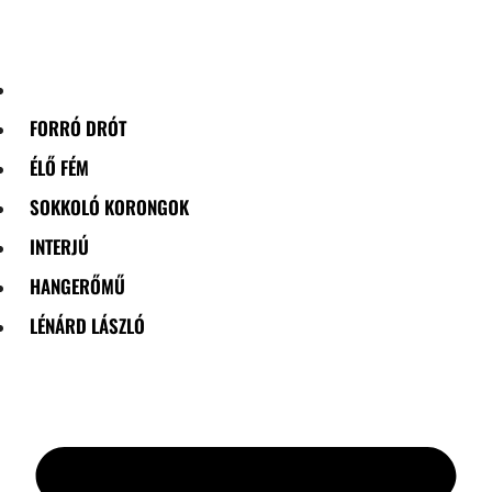
Skip
to
content
FORRÓ DRÓT
ÉLŐ FÉM
SOKKOLÓ KORONGOK
INTERJÚ
HANGERŐMŰ
LÉNÁRD LÁSZLÓ