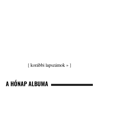
[
korábbi lapszámok »
]
A HÓNAP ALBUMA