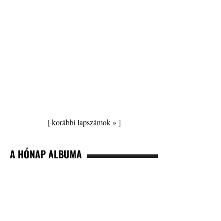
[
korábbi lapszámok »
]
A HÓNAP ALBUMA