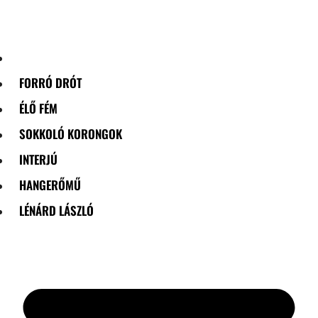
Skip
to
content
FORRÓ DRÓT
ÉLŐ FÉM
SOKKOLÓ KORONGOK
INTERJÚ
HANGERŐMŰ
LÉNÁRD LÁSZLÓ