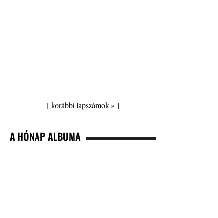
[
korábbi lapszámok »
]
A HÓNAP ALBUMA