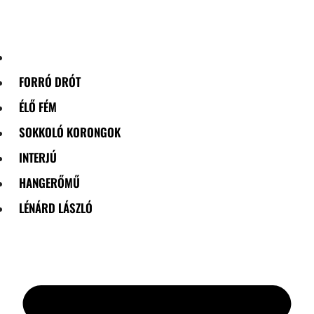
Skip
to
content
FORRÓ DRÓT
ÉLŐ FÉM
SOKKOLÓ KORONGOK
INTERJÚ
HANGERŐMŰ
LÉNÁRD LÁSZLÓ