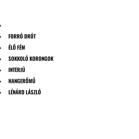
Skip
to
content
FORRÓ DRÓT
ÉLŐ FÉM
SOKKOLÓ KORONGOK
INTERJÚ
HANGERŐMŰ
LÉNÁRD LÁSZLÓ