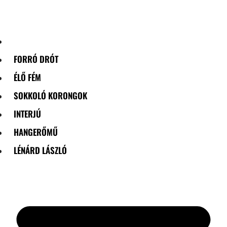
Skip
to
content
FORRÓ DRÓT
ÉLŐ FÉM
SOKKOLÓ KORONGOK
INTERJÚ
HANGERŐMŰ
LÉNÁRD LÁSZLÓ