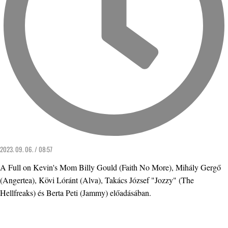
2023. 09. 06. / 08:57
A Full on Kevin's Mom Billy Gould (Faith No More), Mihály Gergő
(Angertea), Kövi Lóránt (Alva), Takács József "Jozzy" (The
Hellfreaks) és Berta Peti (Jammy) előadásában.