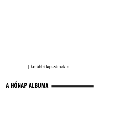
[
korábbi lapszámok »
]
A HÓNAP ALBUMA