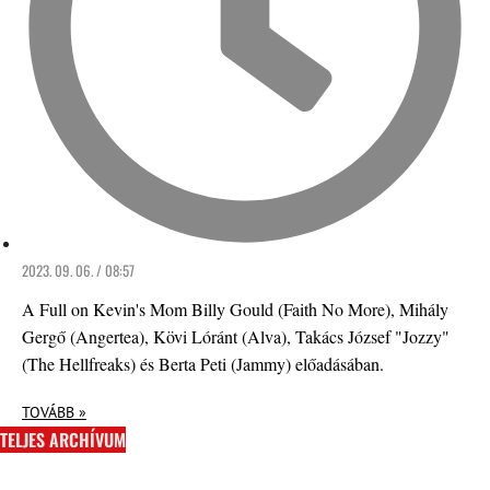
2023. 09. 06. / 08:57
A Full on Kevin's Mom Billy Gould (Faith No More), Mihály
Gergő (Angertea), Kövi Lóránt (Alva), Takács József "Jozzy"
(The Hellfreaks) és Berta Peti (Jammy) előadásában.
TOVÁBB »
TELJES ARCHÍVUM