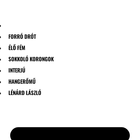
Skip
to
content
FORRÓ DRÓT
ÉLŐ FÉM
SOKKOLÓ KORONGOK
INTERJÚ
HANGERŐMŰ
LÉNÁRD LÁSZLÓ