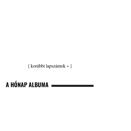
[
korábbi lapszámok »
]
A HÓNAP ALBUMA