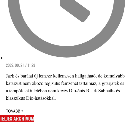
2022. 09. 21. / 11:29
Jack és barátai új lemeze kellemesen hallgatható, de komolyabb
katarzist nem okozó régisulis fémzenét tartalmaz, a gitárjáték és
a tempók tekintetében nem kevés Dio-érás Black Sabbath- és
klasszikus Dio-hatásokkal.
TOVÁBB »
TELJES ARCHÍVUM