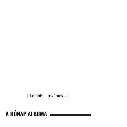
[
korábbi lapszámok »
]
A HÓNAP ALBUMA