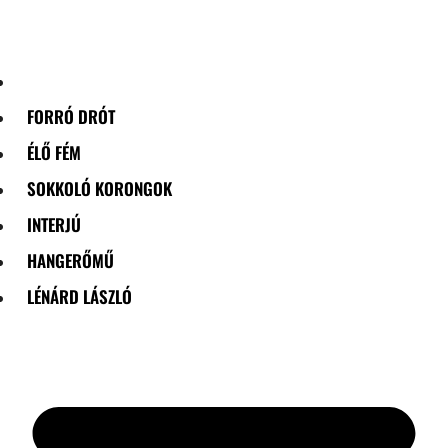
Skip
to
content
FORRÓ DRÓT
ÉLŐ FÉM
SOKKOLÓ KORONGOK
INTERJÚ
HANGERŐMŰ
LÉNÁRD LÁSZLÓ