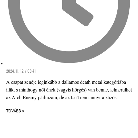
2024. 11. 12. / 08:41
A csapat zenéje leginkább a dallamos death metal kategóriába
illik, s minthogy női ének (vagyis hörgés) van benne, felmerülhet
az Arch Enemy párhuzam, de az Isn’t nem annyira zúzós.
TOVÁBB »