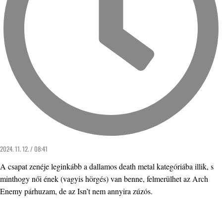
2024. 11. 12. / 08:41
A csapat zenéje leginkább a dallamos death metal kategóriába illik, s
minthogy női ének (vagyis hörgés) van benne, felmerülhet az Arch
Enemy párhuzam, de az Isn’t nem annyira zúzós.