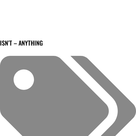
ISN’T – ANYTHING