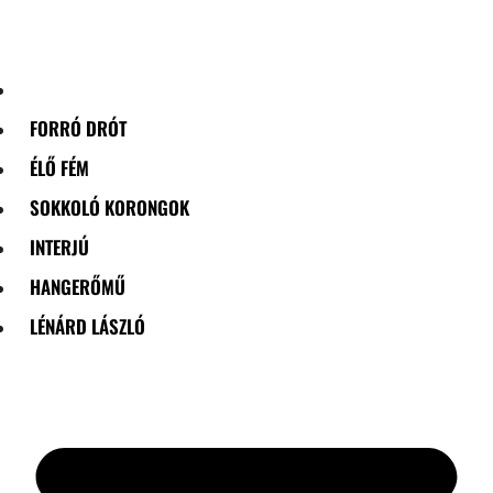
Skip
to
content
FORRÓ DRÓT
ÉLŐ FÉM
SOKKOLÓ KORONGOK
INTERJÚ
HANGERŐMŰ
LÉNÁRD LÁSZLÓ