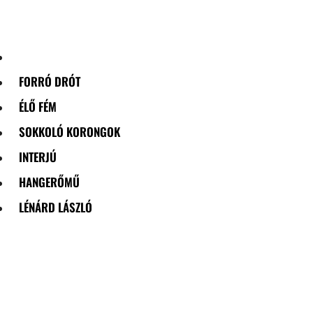
Skip
to
content
FORRÓ DRÓT
ÉLŐ FÉM
SOKKOLÓ KORONGOK
INTERJÚ
HANGERŐMŰ
LÉNÁRD LÁSZLÓ