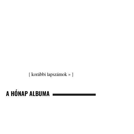
[
korábbi lapszámok »
]
A HÓNAP ALBUMA