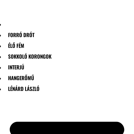
Skip
to
content
FORRÓ DRÓT
ÉLŐ FÉM
SOKKOLÓ KORONGOK
INTERJÚ
HANGERŐMŰ
LÉNÁRD LÁSZLÓ