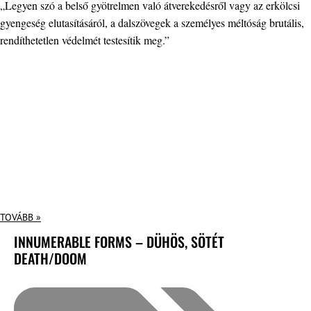
„Legyen szó a belső gyötrelmen való átverekedésről vagy az erkölcsi
gyengeség elutasításáról, a dalszövegek a személyes méltóság brutális,
rendíthetetlen védelmét testesítik meg.”
TOVÁBB »
INNUMERABLE FORMS – DÜHÖS, SÖTÉT
DEATH/DOOM