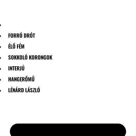
Skip
to
content
FORRÓ DRÓT
ÉLŐ FÉM
SOKKOLÓ KORONGOK
INTERJÚ
HANGERŐMŰ
LÉNÁRD LÁSZLÓ