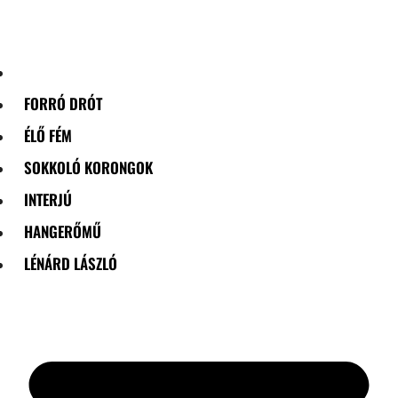
Skip
to
content
FORRÓ DRÓT
ÉLŐ FÉM
SOKKOLÓ KORONGOK
INTERJÚ
HANGERŐMŰ
LÉNÁRD LÁSZLÓ