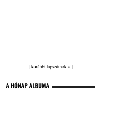
[
korábbi lapszámok »
]
A HÓNAP ALBUMA