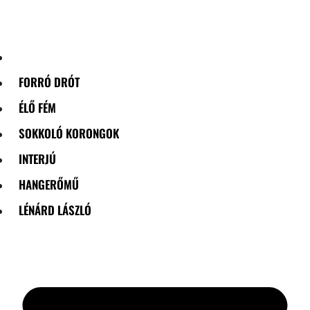
Skip
to
content
FORRÓ DRÓT
ÉLŐ FÉM
SOKKOLÓ KORONGOK
INTERJÚ
HANGERŐMŰ
LÉNÁRD LÁSZLÓ