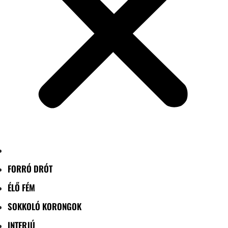
FORRÓ DRÓT
ÉLŐ FÉM
SOKKOLÓ KORONGOK
INTERJÚ