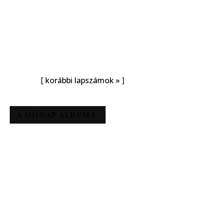
[
korábbi lapszámok »
]
A HÓNAP ALBUMA