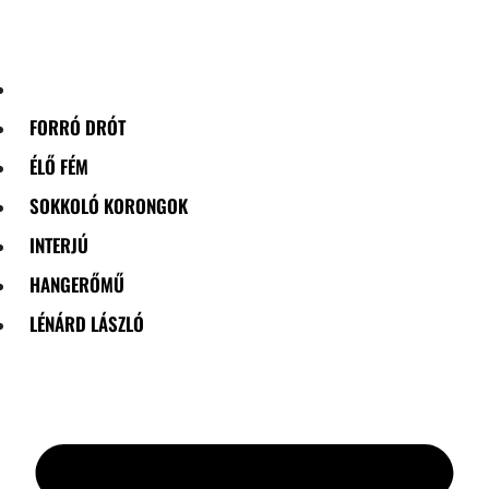
Skip
to
content
FORRÓ DRÓT
ÉLŐ FÉM
SOKKOLÓ KORONGOK
INTERJÚ
HANGERŐMŰ
LÉNÁRD LÁSZLÓ