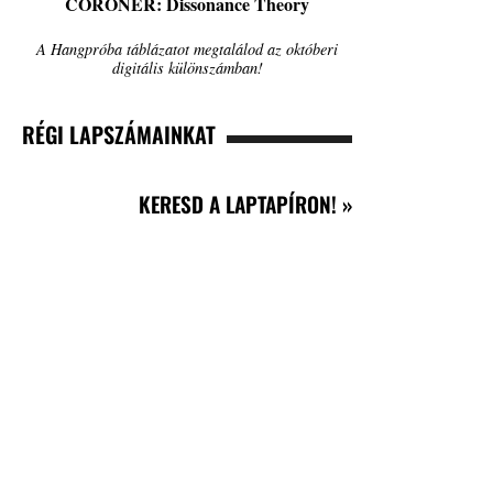
CORONER: Dissonance Theory
A Hangpróba táblázatot megtalálod az októberi
digitális különszámban!
RÉGI LAPSZÁMAINKAT
KERESD A LAPTAPÍRON! »