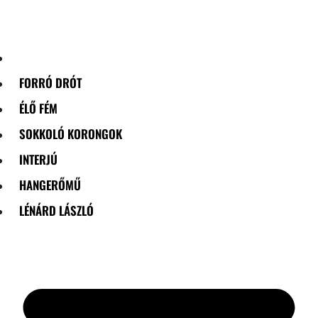
Skip
to
content
FORRÓ DRÓT
ÉLŐ FÉM
SOKKOLÓ KORONGOK
INTERJÚ
HANGERŐMŰ
LÉNÁRD LÁSZLÓ