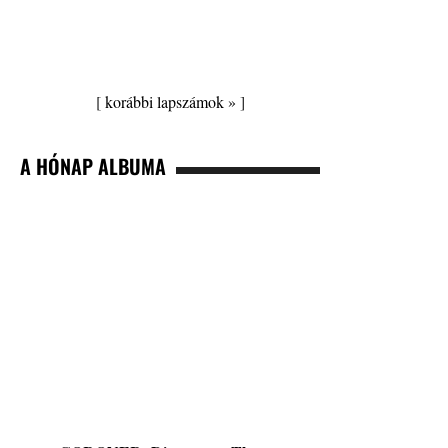
[
korábbi lapszámok »
]
A HÓNAP ALBUMA