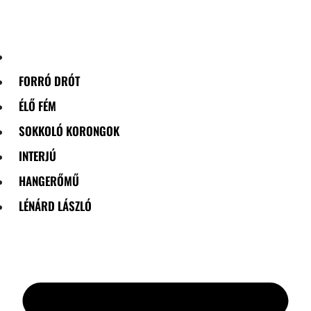
Skip
to
content
FORRÓ DRÓT
ÉLŐ FÉM
SOKKOLÓ KORONGOK
INTERJÚ
HANGERŐMŰ
LÉNÁRD LÁSZLÓ